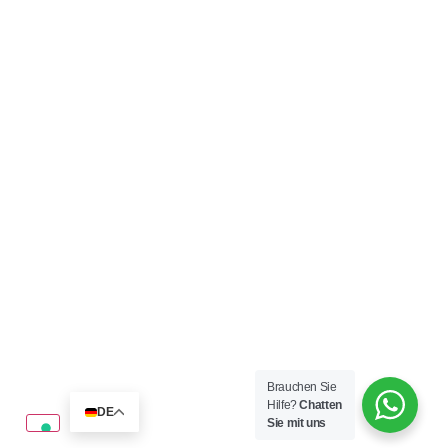
Mehr erfahren
Kulturelle Unterschiede bei internationalen
Immobilieninvestitionen
Mehr erfahren
Brauchen Sie
Hilfe?
Chatten
DE
Sie mit uns